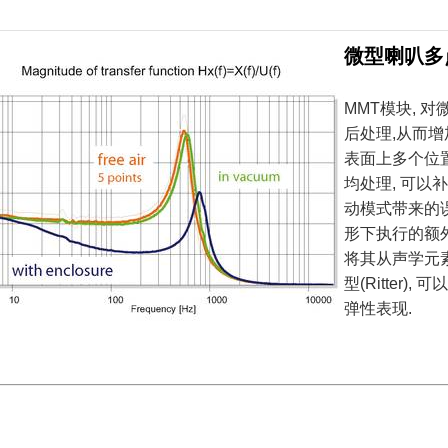
微型喇叭多点
MMT模块, 
后处理,从而
表面上多个位
均处理, 可
动模式带来的
形下执行的额外
将其从声学元
型(Ritter
弹性表现.